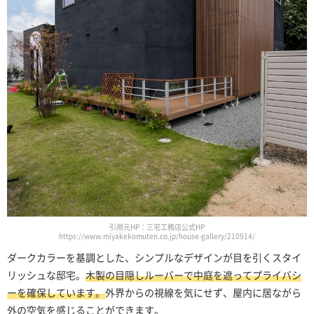
引用元HP：三宅工務店公式HP
https://www.miyakekomuten.co.jp/house-gallery/210914/
ダークカラーを基調とした、シンプルなデザインが目を引くスタイ
リッシュな邸宅。
木製の目隠しルーバーで中庭を遮ってプライバシ
ーを確保しています。
外界からの視線を気にせず、屋内に居ながら
外の空気を感じることができます。