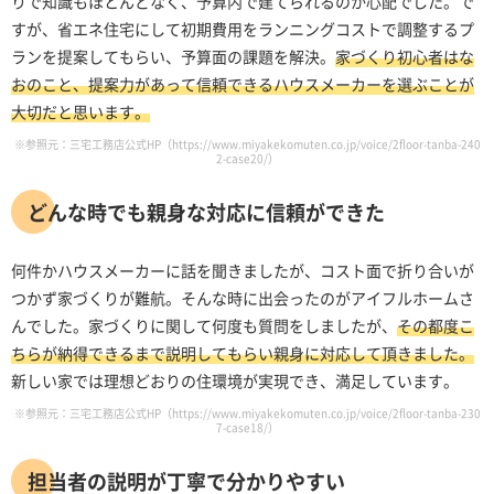
りで知識もほとんどなく、予算内で建てられるのか心配でした。で
すが、省エネ住宅にして初期費用をランニングコストで調整するプ
ランを提案してもらい、予算面の課題を解決。
家づくり初心者はな
おのこと、提案力があって信頼できるハウスメーカーを選ぶことが
大切だと思います。
※参照元：三宅工務店公式HP（https://www.miyakekomuten.co.jp/voice/2floor-tanba-240
2-case20/）
どんな時でも親身な対応に信頼ができた
何件かハウスメーカーに話を聞きましたが、コスト面で折り合いが
つかず家づくりが難航。そんな時に出会ったのがアイフルホームさ
んでした。家づくりに関して何度も質問をしましたが、
その都度こ
ちらが納得できるまで説明してもらい親身に対応して頂きました。
新しい家では理想どおりの住環境が実現でき、満足しています。
※参照元：三宅工務店公式HP（https://www.miyakekomuten.co.jp/voice/2floor-tanba-230
7-case18/）
担当者の説明が丁寧で分かりやすい