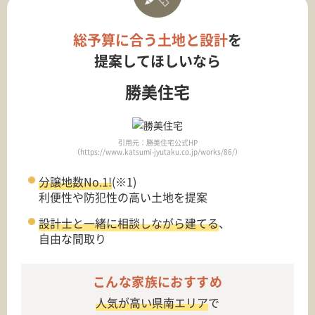
総予算に合う土地と設計
を
提案してほしいなら
勝美住宅
引用元：勝美住宅公式HP
（https://www.katsumi-jyutaku.co.jp/works/86/）
分譲地数No.1!
(※1)
利便性や防犯性の高い土地を提案
設計士と一緒に相談しながら建てる
、
自由な間取り
こんな家族におすすめ
人気が高い県南エリア
で