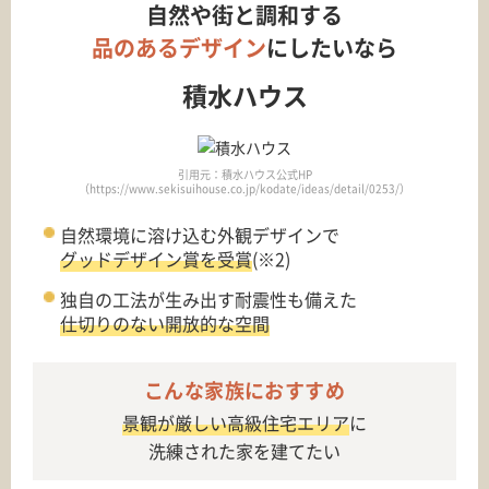
自然や街と調和する
品のあるデザイン
にしたいなら
積水ハウス
引用元：積水ハウス公式HP
（https://www.sekisuihouse.co.jp/kodate/ideas/detail/0253/）
自然環境に溶け込む外観デザインで
グッドデザイン賞を受賞
(※2)
独自の工法が生み出す耐震性も備えた
仕切りのない開放的な空間
こんな家族におすすめ
景観が厳しい高級住宅エリア
に
洗練された家を建てたい