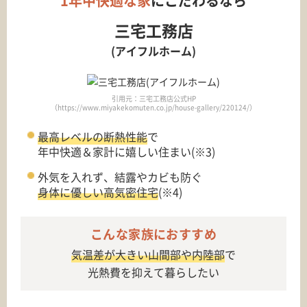
1年中快適な家
にこだわるなら
三宅工務店
(アイフルホーム)
引用元：三宅工務店公式HP
（https://www.miyakekomuten.co.jp/house-gallery/220124/）
最高レベルの断熱性能
で
年中快適＆家計に嬉しい住まい(※3)
外気を入れず、結露やカビも防ぐ
身体に優しい高気密住宅
(※4)
こんな家族におすすめ
気温差が大きい山間部や内陸部
で
光熱費を抑えて暮らしたい