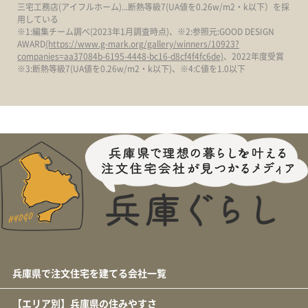
三宅工務店(アイフルホーム)...断熱等級7(UA値を0.26w/m2・k以下）を採
用している
※1:編集チーム調べ(2023年1月調査時点)、※2:参照元:GOOD DESIGN
AWARD
(https://www.g-mark.org/gallery/winners/10923?
companies=aa37084b-6195-4448-bc16-d8cf4f4fc6de)
、2022年度受賞
※3:断熱等級7(UA値を0.26w/m2・k以下)、※4:C値を1.0以下
兵庫県で注文住宅を建てる会社一覧
【エリア別】兵庫県の住みやすさ