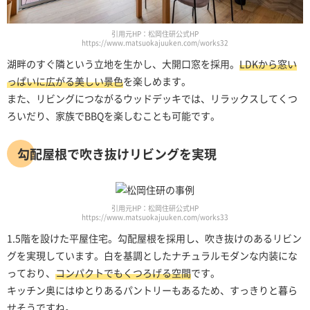
引用元HP：松岡住研公式HP
https://www.matsuokajuuken.com/works32
湖畔のすぐ隣という立地を生かし、大開口窓を採用。
LDKから窓い
っぱいに広がる美しい景色
を楽しめます。
また、リビングにつながるウッドデッキでは、リラックスしてくつ
ろいだり、家族でBBQを楽しむことも可能です。
勾配屋根で吹き抜けリビングを実現
引用元HP：松岡住研公式HP
https://www.matsuokajuuken.com/works33
1.5階を設けた平屋住宅。勾配屋根を採用し、吹き抜けのあるリビン
グを実現しています。白を基調としたナチュラルモダンな内装にな
っており、
コンパクトでもくつろげる空間
です。
キッチン奥にはゆとりあるパントリーもあるため、すっきりと暮ら
せそうですね。