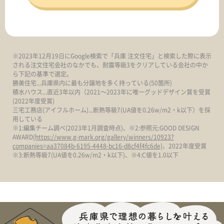
※2023年12月19日にGoogle検索で「兵庫 注文住宅」と検索した際に表示
される注文住宅会社のなかでも、耐震等級3をクリアしている会社の中か
ら下記の基準で選定。
勝美住宅...兵庫県内に最も分譲地を多く持っている(50箇所)
積水ハウス...直近3年以内（2021～2023年に唯一グッドデザイン賞を受賞
(2022年度受賞)
三宅工務店(アイフルホーム)...断熱等級7(UA値を0.26w/m2・k以下）を採
用している
※1:編集チーム調べ(2023年1月調査時点)、※2:参照元:GOOD DESIGN
AWARD
(https://www.g-mark.org/gallery/winners/10923?
companies=aa37084b-6195-4448-bc16-d8cf4f4fc6de)
、2022年度受賞
※3:断熱等級7(UA値を0.26w/m2・k以下)、※4:C値を1.0以下