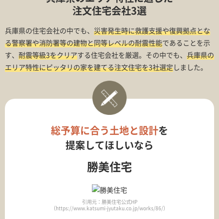
注文住宅会社3選
兵庫県の住宅会社の中でも、
災害発生時に救護支援や復興拠点とな
る警察署や消防署等の建物と同等レベルの耐震性能
であることを示
す、
耐震等級3をクリア
する住宅会社を厳選。その中でも、
兵庫県の
エリア特性にピッタリの家を建てる注文住宅を3社選定
しました。
総予算に合う土地と設計
を
提案してほしいなら
勝美住宅
引用元：勝美住宅公式HP
（https://www.katsumi-jyutaku.co.jp/works/86/）