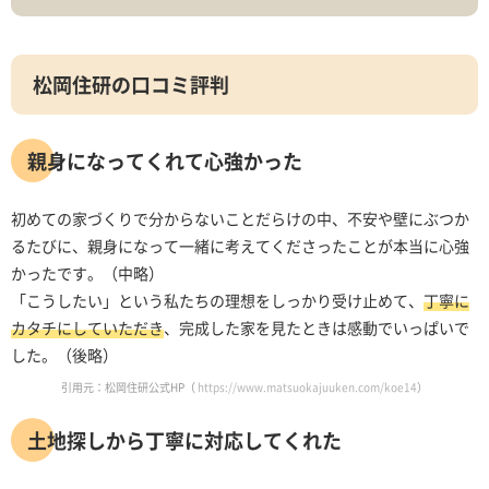
松岡住研の口コミ評判
親身になってくれて心強かった
初めての家づくりで分からないことだらけの中、不安や壁にぶつか
るたびに、親身になって一緒に考えてくださったことが本当に心強
かったです。（中略）
「こうしたい」という私たちの理想をしっかり受け止めて、
丁寧に
カタチにしていただき
、完成した家を見たときは感動でいっぱいで
した。（後略）
引用元：松岡住研公式HP（
https://www.matsuokajuuken.com/koe14
）
土地探しから丁寧に対応してくれた