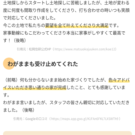
土地探しからスタートし土地探しに苦戦しましたが、土地が変わる
度に何度も間取り作成をしてくださり、打ち合わせの時いつも笑顔
で対応してくださいました。
今この土地で私たちの
要望を全て叶えてくださり大満足
です。
家事動線にもこだわってくださり本当に家事がしやすくて最高で
す！（後略）
引用元：松岡住研公式HP（
https://www.matsuokajuuken.com/koe12
）
わがままも受け止めてくれた
（前略）何も分からないまま始めた家づくりでしたが、
色々アドバ
イスいただき思い通りの家が完成
したこと、とても感謝していま
す。
わがまま言いましたが、スタッフの皆さん親切に対応していただき
ました。（後略）
引用元：Googleの口コミ（
https://maps.app.goo.gl/K1FAn6FKL7LXSWTh9
）