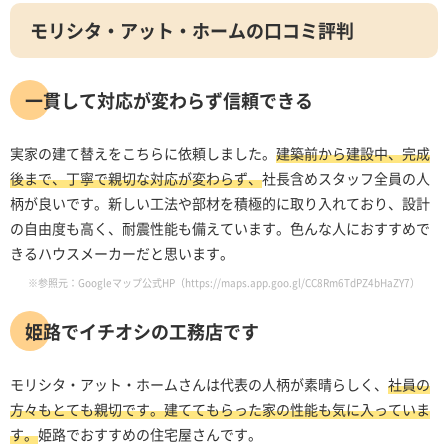
モリシタ・アット・ホームの口コミ評判
一貫して対応が変わらず信頼できる
実家の建て替えをこちらに依頼しました。
建築前から建設中、完成
後まで、丁寧で親切な対応が変わらず、
社長含めスタッフ全員の人
柄が良いです。新しい工法や部材を積極的に取り入れており、設計
の自由度も高く、耐震性能も備えています。色んな人におすすめで
きるハウスメーカーだと思います。
※参照元：Googleマップ公式HP（https://maps.app.goo.gl/CC8Rm6TdPZ4bHaZY7）
姫路でイチオシの工務店です
モリシタ・アット・ホームさんは代表の人柄が素晴らしく、
社員の
方々もとても親切です。建ててもらった家の性能も気に入っていま
す。
姫路でおすすめの住宅屋さんです。