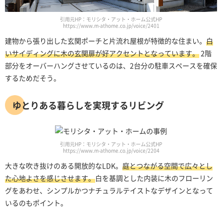
引用元HP：モリシタ・アット・ホーム公式HP
https://www.m-athome.co.jp/voice/2401
建物から張り出した玄関ポーチと片流れ屋根が特徴的な住まい。
白
いサイディングに木の玄関扉が好アクセントとなっています。
2階
部分をオーバーハングさせているのは、2台分の駐車スペースを確保
するためだそう。
ゆとりある暮らしを実現するリビング
引用元HP：モリシタ・アット・ホーム公式HP
https://www.m-athome.co.jp/voice/2204
大きな吹き抜けのある開放的なLDK。
庭とつながる空間で広々とし
た心地よさを感じさせます。
白を基調とした内装に木のフローリン
グをあわせ、シンプルかつナチュラルテイストなデザインとなって
いるのもポイント。