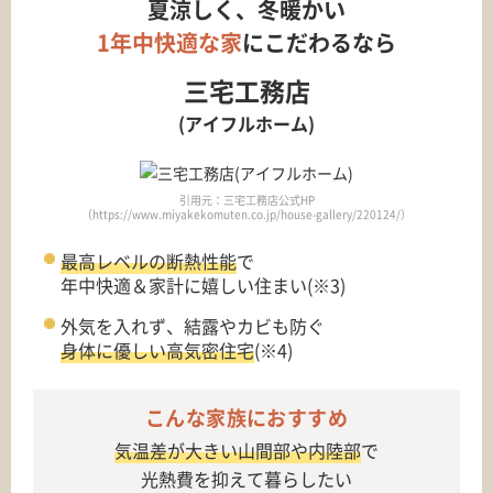
夏涼しく、冬暖かい
1年中快適な家
にこだわるなら
三宅工務店
(アイフルホーム)
引用元：三宅工務店公式HP
（https://www.miyakekomuten.co.jp/house-gallery/220124/）
最高レベルの断熱性能
で
年中快適＆家計に嬉しい住まい(※3)
外気を入れず、結露やカビも防ぐ
身体に優しい高気密住宅
(※4)
こんな家族におすすめ
気温差が大きい山間部や内陸部
で
光熱費を抑えて暮らしたい