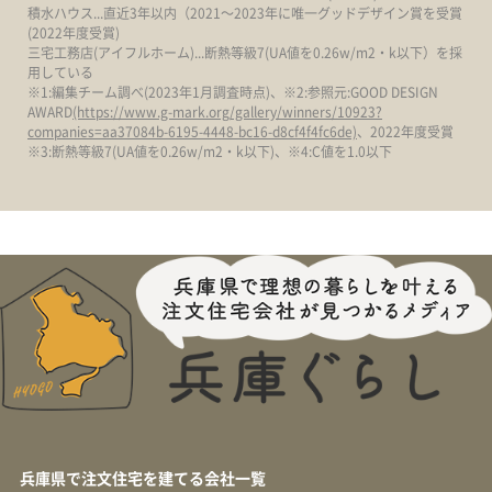
積水ハウス...直近3年以内（2021～2023年に唯一グッドデザイン賞を受賞
(2022年度受賞)
三宅工務店(アイフルホーム)...断熱等級7(UA値を0.26w/m2・k以下）を採
用している
※1:編集チーム調べ(2023年1月調査時点)、※2:参照元:GOOD DESIGN
AWARD
(https://www.g-mark.org/gallery/winners/10923?
companies=aa37084b-6195-4448-bc16-d8cf4f4fc6de)
、2022年度受賞
※3:断熱等級7(UA値を0.26w/m2・k以下)、※4:C値を1.0以下
兵庫県で注文住宅を建てる会社一覧