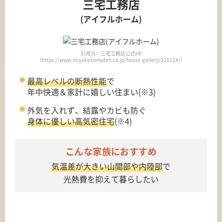
三宅工務店
(アイフルホーム)
引用元：三宅工務店公式HP
（https://www.miyakekomuten.co.jp/house-gallery/220124/）
最高レベルの断熱性能
で
年中快適＆家計に嬉しい住まい(※3)
外気を入れず、結露やカビも防ぐ
身体に優しい高気密住宅
(※4)
こんな家族におすすめ
気温差が大きい山間部や内陸部
で
光熱費を抑えて暮らしたい