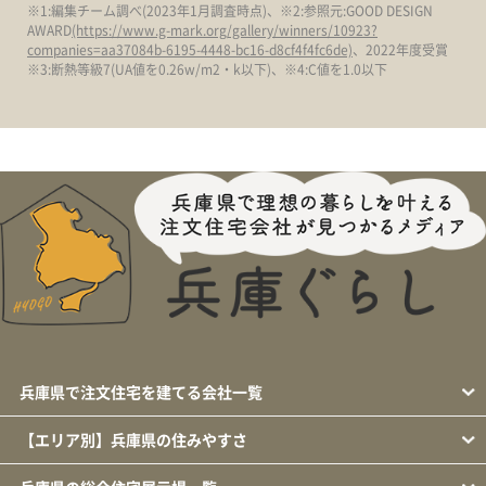
※1:編集チーム調べ(2023年1月調査時点)、※2:参照元:GOOD DESIGN
AWARD
(https://www.g-mark.org/gallery/winners/10923?
companies=aa37084b-6195-4448-bc16-d8cf4f4fc6de)
、2022年度受賞
※3:断熱等級7(UA値を0.26w/m2・k以下)、※4:C値を1.0以下
兵庫県で注文住宅を建てる会社一覧
【エリア別】兵庫県の住みやすさ