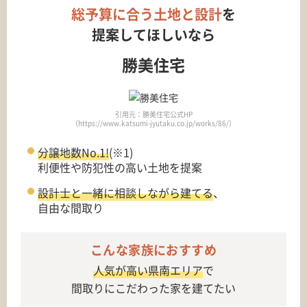
総予算に合う土地と設計
を
提案してほしいなら
勝美住宅
引用元：勝美住宅公式HP
（https://www.katsumi-jyutaku.co.jp/works/86/）
分譲地数No.1!
(※1)
利便性や防犯性の高い土地を提案
設計士と一緒に相談しながら建てる
、
自由な間取り
こんな家族におすすめ
人気が高い県南エリア
で
間取りにこだわった家を建てたい