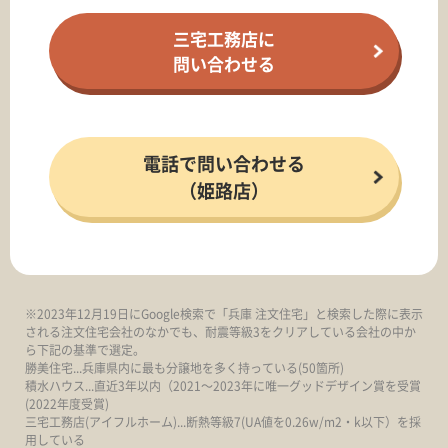
三宅工務店に
問い合わせる
電話で問い合わせる
（姫路店）
※2023年12月19日にGoogle検索で「兵庫 注文住宅」と検索した際に表示
される注文住宅会社のなかでも、耐震等級3をクリアしている会社の中か
ら下記の基準で選定。
勝美住宅...兵庫県内に最も分譲地を多く持っている(50箇所)
積水ハウス...直近3年以内（2021～2023年に唯一グッドデザイン賞を受賞
(2022年度受賞)
三宅工務店(アイフルホーム)...断熱等級7(UA値を0.26w/m2・k以下）を採
用している