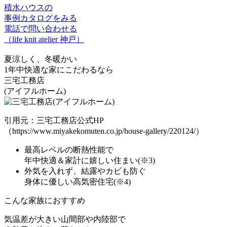
積水ハウスの
事例カタログをみる
電話で問い合わせる
（life knit atelier 神戸）
夏涼しく、冬暖かい
1年中快適な家
にこだわるなら
三宅工務店
(アイフルホーム)
引用元：三宅工務店公式HP
（https://www.miyakekomuten.co.jp/house-gallery/220124/）
最高レベルの断熱性能
で
年中快適＆家計に嬉しい住まい(※3)
外気を入れず、結露やカビも防ぐ
身体に優しい高気密住宅
(※4)
こんな家族におすすめ
気温差が大きい山間部や内陸部
で