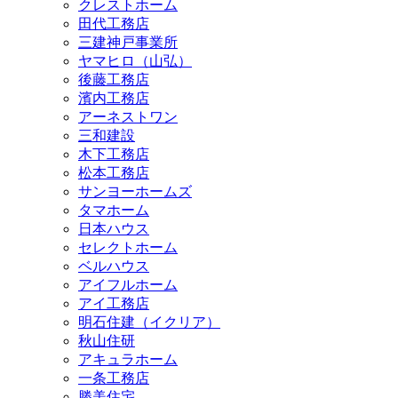
クレストホーム
田代工務店
三建神戸事業所
ヤマヒロ（山弘）
後藤工務店
濱内工務店
アーネストワン
三和建設
木下工務店
松本工務店
サンヨーホームズ
タマホーム
日本ハウス
セレクトホーム
ベルハウス
アイフルホーム
アイ工務店
明石住建（イクリア）
秋山住研
アキュラホーム
一条工務店
勝美住宅