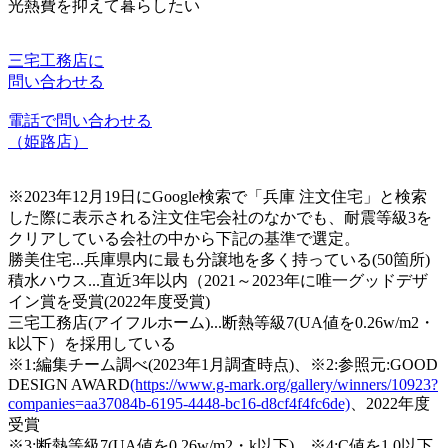
光熱費を抑えて暮らしたい
三宅工務店に
問い合わせる
電話で問い合わせる
（姫路店）
※2023年12月19日にGoogle検索で「兵庫 注文住宅」と検索
した際に表示される注文住宅会社のなかでも、耐震等級3を
クリアしている会社の中から下記の基準で選定。
勝美住宅...兵庫県内に最も分譲地を多く持っている(50箇所)
積水ハウス...直近3年以内（2021～2023年に唯一グッドデザ
イン賞を受賞(2022年度受賞)
三宅工務店(アイフルホーム)...断熱等級7(UA値を0.26w/m2・
k以下）を採用している
※1:編集チーム調べ(2023年1月調査時点)、※2:参照元:GOOD
DESIGN AWARD
(https://www.g-mark.org/gallery/winners/10923?
companies=aa37084b-6195-4448-bc16-d8cf4f4fc6de)
、2022年度
受賞
※3:断熱等級7(UA値を0.26w/m2・k以下)、※4:C値を1.0以下