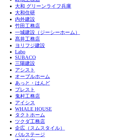
大和 グリーンライフ兵庫
大和住研
内外建設
竹田工務店
一城建設（ジーシーホーム）
髙井工務店
ヨリフジ建設
Labo
SUBACO
三陽建設
アシスト
オーブルホーム
あっと・はんど
プレスト
鬼村工務店
アイシス
WHALE HOUSE
タクトホーム
ツクダ工務店
企広（スムスタイル）
パルステージ