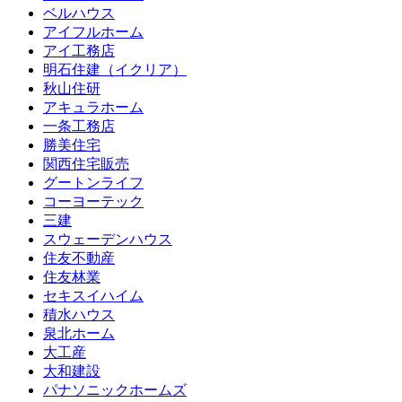
ベルハウス
アイフルホーム
アイ工務店
明石住建（イクリア）
秋山住研
アキュラホーム
一条工務店
勝美住宅
関西住宅販売
グートンライフ
コーヨーテック
三建
スウェーデンハウス
住友不動産
住友林業
セキスイハイム
積水ハウス
泉北ホーム
大工産
大和建設
パナソニックホームズ