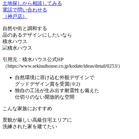
土地探しから相談してみる
電話で問い合わせる
（神戸店）
自然や街と調和する
品のあるデザイン
にしたいなら
積水ハウス
引用元：積水ハウス公式HP
（https://www.sekisuihouse.co.jp/kodate/ideas/detail/0253/）
自然環境に溶け込む外観デザインで
グッドデザイン賞を受賞
(※2)
独自の工法が生み出す耐震性も備えた
仕切りのない開放的な空間
こんな家族におすすめ
景観が厳しい高級住宅エリア
に
洗練された家を建てたい