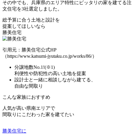
その中でも、
兵庫県のエリア特性にピッタリの家を建てる注
文住宅を3社選定
しました。
総予算に合う土地と設計
を
提案してほしいなら
勝美住宅
引用元：勝美住宅公式HP
（https://www.katsumi-jyutaku.co.jp/works/86/）
分譲地数No.1!
(※1)
利便性や防犯性の高い土地を提案
設計士と一緒に相談しながら建てる
、
自由な間取り
こんな家族におすすめ
人気が高い県南エリア
で
間取りにこだわった家を建てたい
勝美住宅に