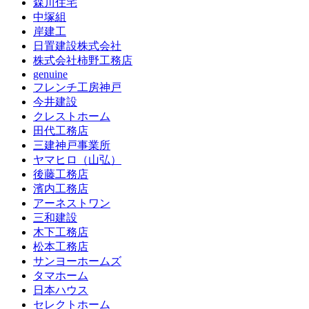
森川住宅
中塚組
岸建工
日置建設株式会社
株式会社柿野工務店
genuine
フレンチ工房神戸
今井建設
クレストホーム
田代工務店
三建神戸事業所
ヤマヒロ（山弘）
後藤工務店
濱内工務店
アーネストワン
三和建設
木下工務店
松本工務店
サンヨーホームズ
タマホーム
日本ハウス
セレクトホーム