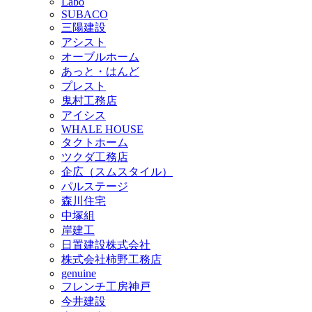
Labo
SUBACO
三陽建設
アシスト
オーブルホーム
あっと・はんど
プレスト
鬼村工務店
アイシス
WHALE HOUSE
タクトホーム
ツクダ工務店
企広（スムスタイル）
パルステージ
森川住宅
中塚組
岸建工
日置建設株式会社
株式会社柿野工務店
genuine
フレンチ工房神戸
今井建設