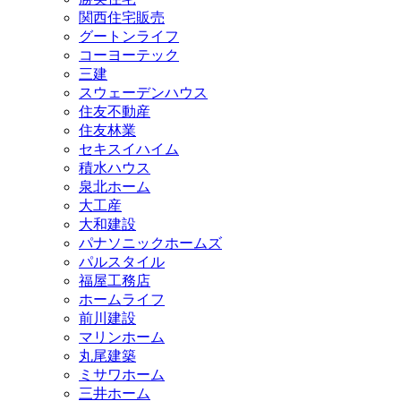
関西住宅販売
グートンライフ
コーヨーテック
三建
スウェーデンハウス
住友不動産
住友林業
セキスイハイム
積水ハウス
泉北ホーム
大工産
大和建設
パナソニックホームズ
パルスタイル
福屋工務店
ホームライフ
前川建設
マリンホーム
丸尾建築
ミサワホーム
三井ホーム