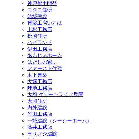
神戸都市開発
コタニ住研
結城建設
建築工房いろは
上杉工務店
松岡住研
ハイランド
伊田工務店
あんじゅホーム
はだしの家．
ファースト住建
木下建築
大塚工務店
畦地工務店
大和 グリーンライフ兵庫
大和住研
内外建設
竹田工務店
一城建設（ジーシーホーム）
髙井工務店
ヨリフジ建設