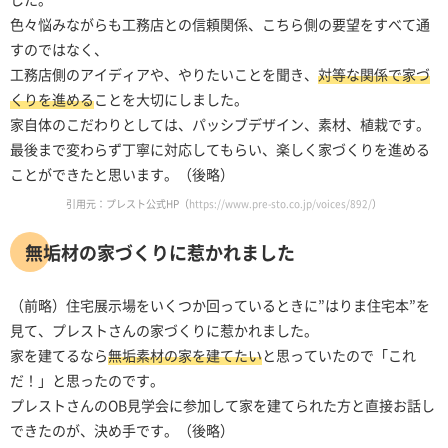
色々悩みながらも工務店との信頼関係、こちら側の要望をすべて通
すのではなく、
工務店側のアイディアや、やりたいことを聞き、
対等な関係で家づ
くりを進める
ことを大切にしました。
家自体のこだわりとしては、パッシブデザイン、素材、植栽です。
最後まで変わらず丁寧に対応してもらい、楽しく家づくりを進める
ことができたと思います。（後略）
引用元：プレスト公式HP（
https://www.pre-sto.co.jp/voices/892/
）
無垢材の家づくりに惹かれました
（前略）住宅展示場をいくつか回っているときに”はりま住宅本”を
見て、プレストさんの家づくりに惹かれました。
家を建てるなら
無垢素材の家を建てたい
と思っていたので「これ
だ！」と思ったのです。
プレストさんのOB見学会に参加して家を建てられた方と直接お話し
できたのが、決め手です。（後略）