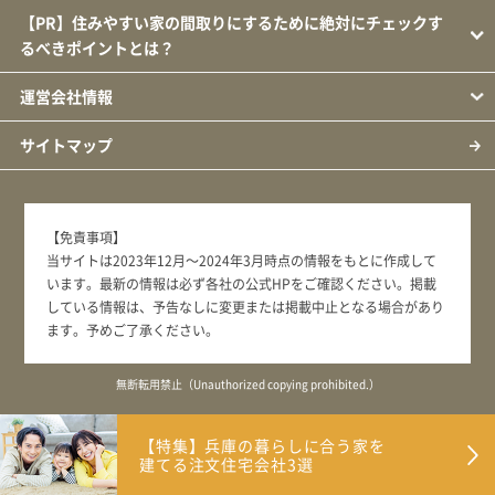
【PR】住みやすい家の間取りにするために絶対にチェックす
るべきポイントとは？
運営会社情報
サイトマップ
【免責事項】
当サイトは2023年12月～2024年3月時点の情報をもとに作成して
います。最新の情報は必ず各社の公式HPをご確認ください。掲載
している情報は、予告なしに変更または掲載中止となる場合があり
ます。予めご了承ください。
無断転用禁止（Unauthorized copying prohibited.）
【特集】兵庫の暮らしに合う家を
兵庫県で家を建てたい方のための注文住宅会社ガイド
Copyright ©
建てる注文住宅会社3選
｜兵庫ぐらし
All Rights Reserved.