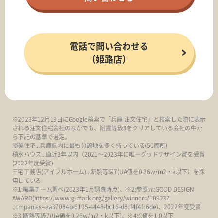
電話で問い合わせる
（姫路店）
※2023年12月19日にGoogle検索で「兵庫 注文住宅」と検索した際に表示
される注文住宅会社のなかでも、耐震等級3をクリアしている会社の中か
ら下記の基準で選定。
勝美住宅...兵庫県内に最も分譲地を多く持っている(50箇所)
積水ハウス...直近3年以内（2021～2023年に唯一グッドデザイン賞を受賞
(2022年度受賞)
三宅工務店(アイフルホーム)...断熱等級7(UA値を0.26w/m2・k以下）を採
用している
※1:編集チーム調べ(2023年1月調査時点)、※2:参照元:GOOD DESIGN
AWARD
(https://www.g-mark.org/gallery/winners/10923?
companies=aa37084b-6195-4448-bc16-d8cf4f4fc6de)
、2022年度受賞
※3:断熱等級7(UA値を0.26w/m2・k以下)、※4:C値を1.0以下