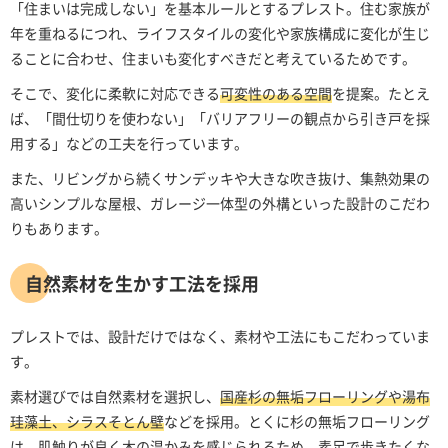
「住まいは完成しない」を基本ルールとするプレスト。住む家族が
年を重ねるにつれ、ライフスタイルの変化や家族構成に変化が生じ
ることに合わせ、住まいも変化すべきだと考えているためです。
そこで、変化に柔軟に対応できる
可変性のある空間
を提案。たとえ
ば、「間仕切りを使わない」「バリアフリーの観点から引き戸を採
用する」などの工夫を行っています。
また、リビングから続くサンデッキや大きな吹き抜け、集熱効果の
高いシンプルな屋根、ガレージ一体型の外構といった設計のこだわ
りもあります。
自然素材を生かす工法を採用
プレストでは、設計だけではなく、素材や工法にもこだわっていま
す。
素材選びでは自然素材を選択し、
国産杉の無垢フローリングや湯布
珪藻土、シラスそとん壁
などを採用。とくに杉の無垢フローリング
は、肌触りが良く木の温かみを感じられるため、素足で歩きたくな