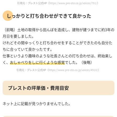
引用元：プレスト公式HP（
https://www.pre-sto.co.jp/voices/791/
）
しっかりと打ち合わせができて良かった
（前略）土地の取得から田んぼを造成し、建物が建つまでに約3年の
月日を要しました。
けれどその間ゆっくりと打ち合わせをすることができたのも自分た
ちに合っていて良かったです。
仕事というより趣味のような社長さんとの打ち合わせは、終始楽し
く、
おしゃべりをしに行くような感覚
でした。（後略）
引用元：プレスト公式HP（
https://www.pre-sto.co.jp/voices/4910/
）
プレストの坪単価・費用目安
ネット上に記載が見つかりませんでした。