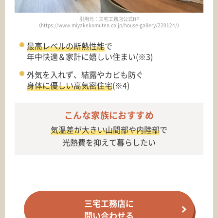
引用元：三宅工務店公式HP
（https://www.miyakekomuten.co.jp/house-gallery/220124/）
最高レベルの断熱性能
で
年中快適＆家計に嬉しい住まい(※3)
外気を入れず、結露やカビも防ぐ
身体に優しい高気密住宅
(※4)
こんな家族におすすめ
気温差が大きい山間部や内陸部
で
光熱費を抑えて暮らしたい
三宅工務店に
問い合わせる