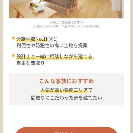
引用元：勝美住宅公式HP
（https://www.katsumi-jyutaku.co.jp/works/86/）
分譲地数No.1!
(※1)
利便性や防犯性の高い土地を提案
設計士と一緒に相談しながら建てる
、
自由な間取り
こんな家族におすすめ
人気が高い県南エリア
で
間取りにこだわった家を建てたい