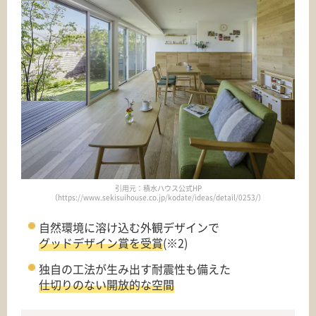
引用元：積水ハウス公式HP
（https://www.sekisuihouse.co.jp/kodate/ideas/detail/0253/）
自然環境に溶け込む外観デザインで
グッドデザイン賞を受賞
(※2)
独自の工法が生み出す耐震性も備えた
仕切りのない開放的な空間