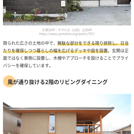
引用元HP：ヤマヒロ（山弘）公式HP
https://www.yamahiro.org/works/787/
限られた広さの土地の中で、
無駄な部分をできる限り排除し、日当
たりを確保しつつ暮らしの幅を広げるデッキや庭を設置
。玄関は正
面ではなく東側に設置し、木柵やアプローチを設けることでプライ
バシーを確保しています。
風が通り抜ける2階のリビングダイニング