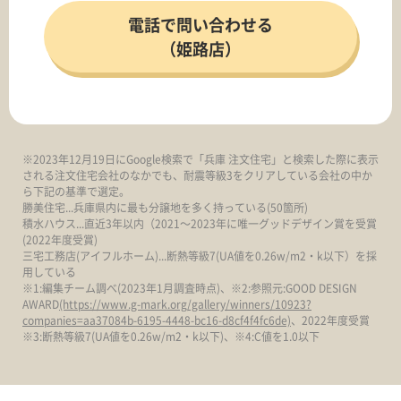
電話で問い合わせる
（姫路店）
※2023年12月19日にGoogle検索で「兵庫 注文住宅」と検索した際に表示
される注文住宅会社のなかでも、耐震等級3をクリアしている会社の中か
ら下記の基準で選定。
勝美住宅...兵庫県内に最も分譲地を多く持っている(50箇所)
積水ハウス...直近3年以内（2021～2023年に唯一グッドデザイン賞を受賞
(2022年度受賞)
三宅工務店(アイフルホーム)...断熱等級7(UA値を0.26w/m2・k以下）を採
用している
※1:編集チーム調べ(2023年1月調査時点)、※2:参照元:GOOD DESIGN
AWARD
(https://www.g-mark.org/gallery/winners/10923?
companies=aa37084b-6195-4448-bc16-d8cf4f4fc6de)
、2022年度受賞
※3:断熱等級7(UA値を0.26w/m2・k以下)、※4:C値を1.0以下