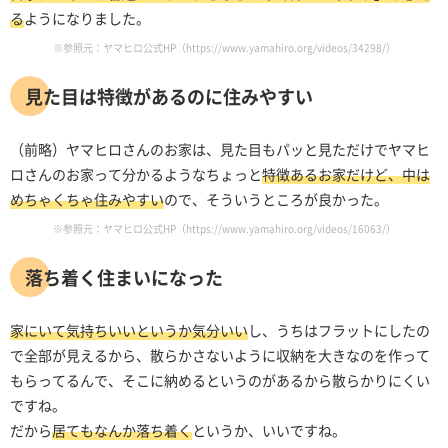
る
ようになりました。
※参照元：ヤマヒロ公式HP（https://www.yamahiro.org/videos/34298/）
見た目は特徴があるのに住みやすい
（前略）ヤマヒロさんのお家は、見た目もパッと見ただけでヤマヒ
ロさんのお家って分かるようなちょっと
特徴あるお家だけど、中は
めちゃくちゃ住みやすい
ので、そういうところが良かった。
※参照元：ヤマヒロ公式HP（https://www.yamahiro.org/videos/16063/）
落ち着く住まいになった
家にいて気持ちいいというか気分いい
し、うちはフラットにしたの
で全部が見えるから、散らかさないように収納を大きなのを作って
もらってるんで、そこに納めるというのがあるから散らかりにくい
ですね。
だから
居てもなんか落ち着く
というか、いいですね。