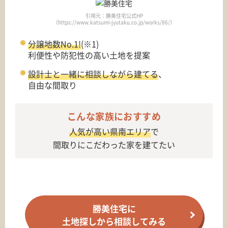
引用元：勝美住宅公式HP
（https://www.katsumi-jyutaku.co.jp/works/86/）
分譲地数No.1!
(※1)
利便性や防犯性の高い土地を提案
設計士と一緒に相談しながら建てる
、
自由な間取り
こんな家族におすすめ
人気が高い県南エリア
で
間取りにこだわった家を建てたい
勝美住宅に
土地探しから相談してみる