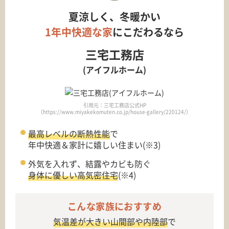
夏涼しく、冬暖かい
1年中快適な家
にこだわるなら
三宅工務店
(アイフルホーム)
引用元：三宅工務店公式HP
（https://www.miyakekomuten.co.jp/house-gallery/220124/）
最高レベルの断熱性能
で
年中快適＆家計に嬉しい住まい(※3)
外気を入れず、結露やカビも防ぐ
身体に優しい高気密住宅
(※4)
こんな家族におすすめ
気温差が大きい山間部や内陸部
で