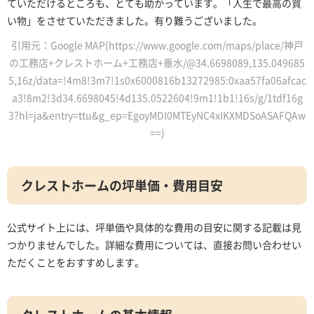
ていただけるところも、とても助かっています。「人生で最高の買
い物」をさせていただきました。有り難うございました。
引用元：Google MAP(https://www.google.com/maps/place/神戸
の工務店+クレストホーム+工務店+垂水/@34.6698089,135.049685
5,16z/data=!4m8!3m7!1s0x6000816b13272985:0xaa57fa06afcac
a3!8m2!3d34.6698045!4d135.0522604!9m1!1b1!16s/g/1tdf16g
3?hl=ja&entry=ttu&g_ep=EgoyMDI0MTEyNC4xIKXMDSoASAFQAw
==)
クレストホームの坪単価・費用目安
公式サイト上には、坪単価や具体的な費用の目安に関する記載は見
つかりませんでした。詳細な費用については、直接お問い合わせい
ただくことをおすすめします。