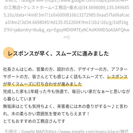
の工務店+クレストホーム+工務店+垂水/@34.6698089,135.049685
5,16z/data=!4m8!3m7!1s0x6000816b13272985:0xaa57fa06afcac
a3!8m2!3d34.6698045!4d135.0522604!9m1!1b1!16s/g/1tdf16g
3?hl=ja&entry=ttu&g_ep=EgoyMDI0MTEyNC4xIKXMDSoASAFQAw
==)
レスポンスが早く、スムーズに進みました
社長さんはじめ、営業の方、設計の方、デザイナーの方、アフター
サポートの方、皆さんとても感じよく話もスムーズで、
レスポンス
が早くスムーズに打ち合わせが進みました
完成した家も1年経った今も快適で、毎日いい家だなぁ〜と思いなが
ら暮らしています
無垢床はとても気持ちよく、来客者には木の香りがする〜♪と言わ
れ、木の柔らかい雰囲気を誉めてもらえます！
とてもおすすめの工務店さんです
引用元：Google MAP(https://www.google.com/maps/place/神戸