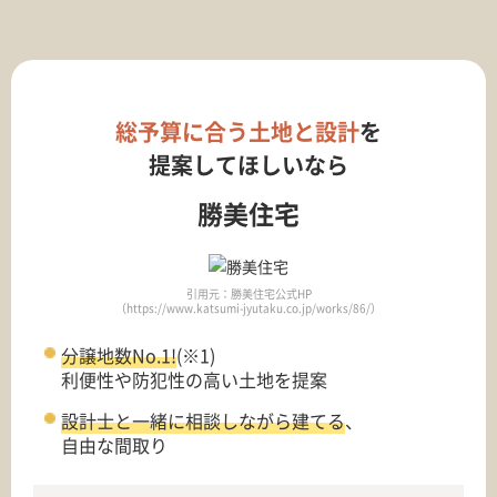
総予算に合う土地と設計
を
提案してほしいなら
勝美住宅
引用元：勝美住宅公式HP
（https://www.katsumi-jyutaku.co.jp/works/86/）
分譲地数No.1!
(※1)
利便性や防犯性の高い土地を提案
設計士と一緒に相談しながら建てる
、
自由な間取り