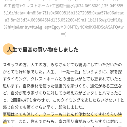
の工務店+クレストホーム+工務店+垂水/@34.6698089,135.049685
5,16z/data=!4m8!3m7!1s0x6000816b13272985:0xaa57fa06afcac
a3!8m2!3d34.6698045!4d135.0522604!9m1!1b1!16s/g/1tdf16g
3?hl=ja&entry=ttu&g_ep=EgoyMDI0MTEyNC4xIKXMDSoASAFQAw
==)
人生で最高の買い物をしました
スタッフの方、大工の方、みなさんとても親切にしていただいたの
がとても好印象でした。人生、「一期一会」というように、家を探
すタイミング、クレストホームとの出会いがとても恵まれていたと
思います。自然素材を使った健康的な家づくり、通気がある工法な
ど、自分が思う家づくりに対しての考え方がピッタリとハマったこ
と。2回目の打ち合わせで、このタイミングを逃したらいけない！と
感じ自分でも驚くぐらい早く、即決しました。
夏場はとても涼しく、クーラーもほとんど使わなくてすむぐらい快
適
です。また、住んでからも、家の困り事があったらすぐに対応し