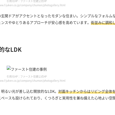
引用元HP：ファースト住建公式HP
www.f-juken.co.jp/company/chumon/photogallery.html
の玄関ドアがアクセントとなったモダンな住まい。シンプルなフォルム
ェンスやゆとりあるアプローチが安心感を高めています。
街並みに調和
的なLDK
引用元HP：ファースト住建公式HP
www.f-juken.co.jp/company/chumon/photogallery.html
明るい光が差し込む開放的なLDK。
対面キッチンからはリビング全体
スペースも設けられており、くつろぎと実用性を兼ね備えた心地よい空