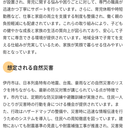
が設置され、育児に関する悩みや困りごとに対して、専門の職員が
迅速かつ丁寧にサポートを行っています。さらに、育児休暇や時短
勤務など、仕事と家庭の両立を支援する制度も整備され、働く親の
負担軽減にも配慮されています。これらの取り組みにより、子ども
の健やかな成長と家族の生活の質向上が図られており、安心して子
育てに専念できる環境が提供されています。地域全体で子育てを支
える仕組みが充実しているため、家族が笑顔で暮らせる住みやすい
街となっています。
想定される自然災害
伊丹市は、日本列島特有の地震、台風、豪雨などの自然災害のリス
クを持ちながらも、最新の防災対策が講じられている点が特徴で
す。市内では、定期的な防災訓練や避難訓練が実施され、住民一人
ひとりが災害時の行動を身につける機会が提供されています。ま
た、行政はハザードマップの整備や、災害時に迅速な情報伝達を行
うためのシステムを導入し、住民への周知徹底を図っています。建
物においても耐震基準の見直しや耐震補強工事が推進され、災害発