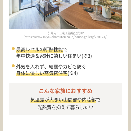
引用元：三宅工務店公式HP
（https://www.miyakekomuten.co.jp/house-gallery/220124/）
最高レベルの断熱性能
で
年中快適＆家計に嬉しい住まい(※3)
外気を入れず、結露やカビも防ぐ
身体に優しい高気密住宅
(※4)
こんな家族におすすめ
気温差が大きい山間部や内陸部
で
光熱費を抑えて暮らしたい