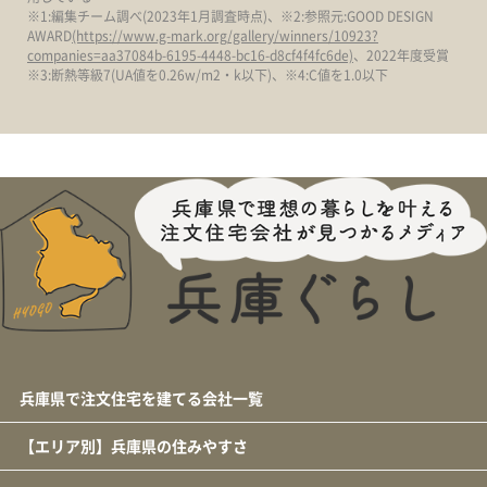
※1:編集チーム調べ(2023年1月調査時点)、※2:参照元:GOOD DESIGN
AWARD
(https://www.g-mark.org/gallery/winners/10923?
companies=aa37084b-6195-4448-bc16-d8cf4f4fc6de)
、2022年度受賞
※3:断熱等級7(UA値を0.26w/m2・k以下)、※4:C値を1.0以下
兵庫県で注文住宅を建てる会社一覧
【エリア別】兵庫県の住みやすさ