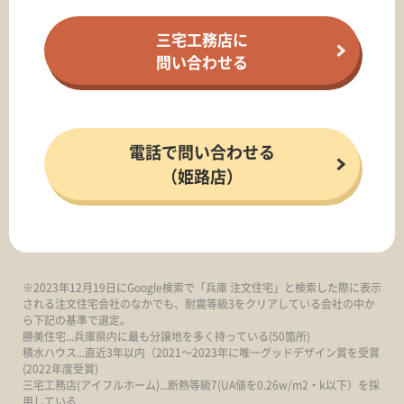
三宅工務店に
問い合わせる
電話で問い合わせる
（姫路店）
※2023年12月19日にGoogle検索で「兵庫 注文住宅」と検索した際に表示
される注文住宅会社のなかでも、耐震等級3をクリアしている会社の中か
ら下記の基準で選定。
勝美住宅...兵庫県内に最も分譲地を多く持っている(50箇所)
積水ハウス...直近3年以内（2021～2023年に唯一グッドデザイン賞を受賞
(2022年度受賞)
三宅工務店(アイフルホーム)...断熱等級7(UA値を0.26w/m2・k以下）を採
用している