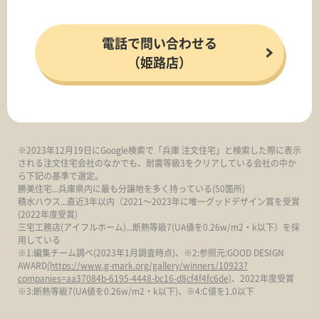
電話で問い合わせる
（姫路店）
※2023年12月19日にGoogle検索で「兵庫 注文住宅」と検索した際に表示
される注文住宅会社のなかでも、耐震等級3をクリアしている会社の中か
ら下記の基準で選定。
勝美住宅...兵庫県内に最も分譲地を多く持っている(50箇所)
積水ハウス...直近3年以内（2021～2023年に唯一グッドデザイン賞を受賞
(2022年度受賞)
三宅工務店(アイフルホーム)...断熱等級7(UA値を0.26w/m2・k以下）を採
用している
※1:編集チーム調べ(2023年1月調査時点)、※2:参照元:GOOD DESIGN
AWARD
(https://www.g-mark.org/gallery/winners/10923?
companies=aa37084b-6195-4448-bc16-d8cf4f4fc6de)
、2022年度受賞
※3:断熱等級7(UA値を0.26w/m2・k以下)、※4:C値を1.0以下