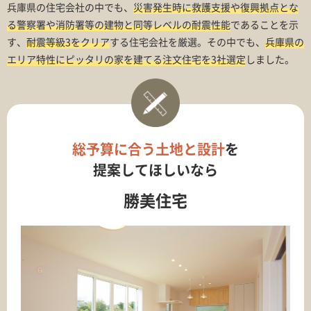
兵庫県の住宅会社の中でも、
災害発生時に救護支援や復興拠点とな
る警察署や消防署等の建物と同等レベルの耐震性能
であることを示
す、
耐震等級3をクリア
する住宅会社を厳選。その中でも、
兵庫県の
エリア特性にピッタリの家を建てる注文住宅を3社選定
しました。
総予算に合う土地と設計
を
提案してほしいなら
勝美住宅