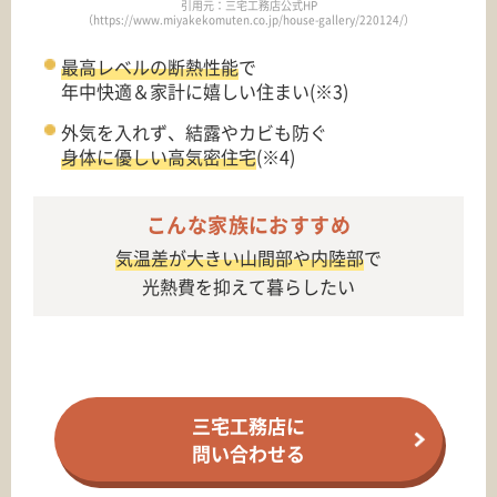
引用元：三宅工務店公式HP
（https://www.miyakekomuten.co.jp/house-gallery/220124/）
最高レベルの断熱性能
で
年中快適＆家計に嬉しい住まい(※3)
外気を入れず、結露やカビも防ぐ
身体に優しい高気密住宅
(※4)
こんな家族におすすめ
気温差が大きい山間部や内陸部
で
光熱費を抑えて暮らしたい
三宅工務店に
問い合わせる