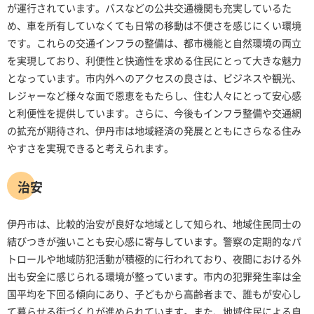
が運行されています。バスなどの公共交通機関も充実しているた
め、車を所有していなくても日常の移動は不便さを感じにくい環境
です。これらの交通インフラの整備は、都市機能と自然環境の両立
を実現しており、利便性と快適性を求める住民にとって大きな魅力
となっています。市内外へのアクセスの良さは、ビジネスや観光、
レジャーなど様々な面で恩恵をもたらし、住む人々にとって安心感
と利便性を提供しています。さらに、今後もインフラ整備や交通網
の拡充が期待され、伊丹市は地域経済の発展とともにさらなる住み
やすさを実現できると考えられます。
治安
伊丹市は、比較的治安が良好な地域として知られ、地域住民同士の
結びつきが強いことも安心感に寄与しています。警察の定期的なパ
トロールや地域防犯活動が積極的に行われており、夜間における外
出も安全に感じられる環境が整っています。市内の犯罪発生率は全
国平均を下回る傾向にあり、子どもから高齢者まで、誰もが安心し
て暮らせる街づくりが進められています。また、地域住民による自