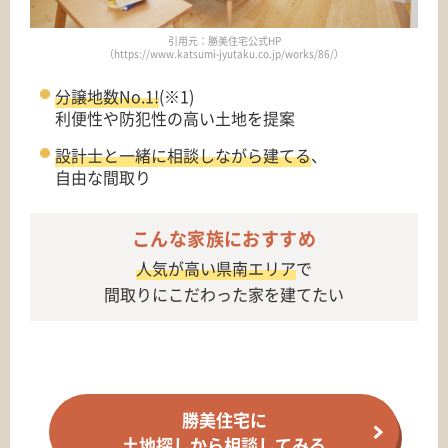
引用元：勝美住宅公式HP
（https://www.katsumi-jyutaku.co.jp/works/86/）
分譲地数No.1!
(※1)
利便性や防犯性の高い土地を提案
設計士と一緒に相談しながら建てる
、
自由な間取り
こんな家族におすすめ
人気が高い県南エリア
で
間取りにこだわった家を建てたい
勝美住宅に
土地探しから相談してみる