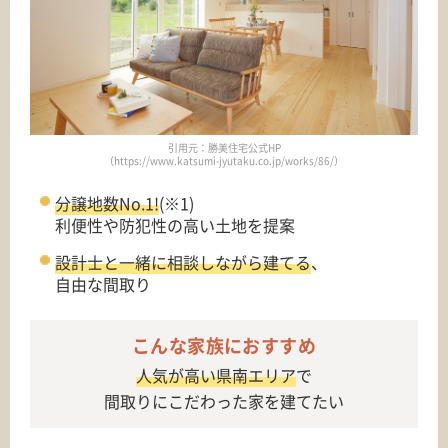
引用元：勝美住宅公式HP
（https://www.katsumi-jyutaku.co.jp/works/86/）
分譲地数No.1!
(※1)
利便性や防犯性の高い土地を提案
設計士と一緒に相談しながら建てる
、
自由な間取り
こんな家族におすすめ
人気が高い県南エリア
で
間取りにこだわった家を建てたい