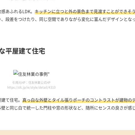
感あふれるLDK。
キッチンに立つと外の景色まで見渡すことができそ
り、段差をつけたり、同じ空間でありながら変化に富んだデザインとな
な平屋建て住宅
引用元HP：住友林業公式HP
https://sfc.jp/ie/style/detail/4310
屋建て住宅。
真っ白な外壁とタイル張りポーチのコントラストが建物の
外壁と同じ白で統一した門柱や窓の形状など、随所にセンスの良さが感