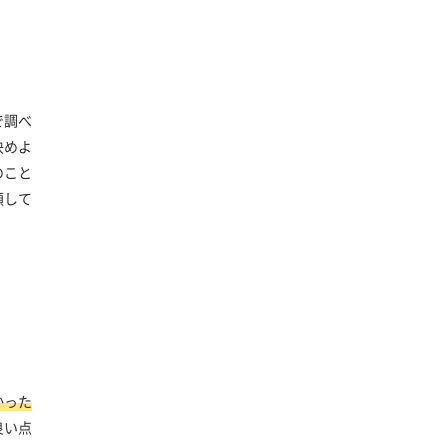
で調べ
決めよ
のこと
頼して
かった
良い点