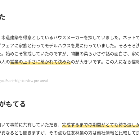
た
、木造建築を得意としているハウスメーカーを探していました。ネット
グフェアに家族と行ってモデルハウスを見に行っていました。そろそろ
た。始めこそ警戒していたのですが、物腰の柔らかさや話の面白さ、家
の人の
営業の上手さに惹かれて決めた
のが大きいです。この人になら信
?sort=high#review-pre-area）
がもてる
用いて事前に共有していただき、
完成するまでの期間がとても待ち遠し
が異なるとも聞きますが、その点も住友林業の方は他社情報と比較して